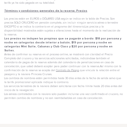
tarifa ya ha sido pagada en su totalidad.
Términos y condiciones generales de la reserva: Precios
Los precios están en EUROS o DÓLARES USA según se indica en la tabla de Precios. Son
precios SOLO CRUCERO en pensión completa, sin incluir ningún servicio aéreo o terrestre
EXCEPTO si se indica lo contrario en el programa del itinerario.Los precios y la
disponibilidad mostrados están sujetos a alteraciones hasta el momento de la realización de
la reserva.
Los precios no incluyen las propinas que se pagarán a bordo: $18 por persona y
noche en categorías desde interior a balcón, $19 por persona y noche en
categorías Mini Suite, Cabanas y Club Class y $20 por persona y noche en
Suites.
Antes de confirmar su reserva en el proceso online, se mostrará con claridad el Precio
Completo del crucero y los servicios adicionales solicitados, indicándose también el
calendario de pagos de la reserva además del calendario de penalizaciones en caso de
cancelación, que usted deberá aceptar para poder continuar con la reserva.Así mismo con la
confirmación de la reserva se acepta del
Contrato de Pasaje
que vincula la relación entre el
pasajero y la naviera Princess Cruises.
Los cambios de nombres están permitidos hasta 30 días antes de la fecha de salida salvo que
la tarifa promocional aplicada indique lo contrario.
Los servicios terrestres de la naviera deben solicitarse con fecha límite hasta 20 días antes del
inicio de la navegación.
Los aéreos contratados con la naviera solo pueden incluirse una vez confirmado el crucero, no
permiten cambio de nombres y no son reembolsables en caso de cancelación.