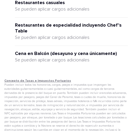
Restaurantes casuales
Se pueden aplicar cargos adicionales
Restaurantes de especialidad incluyendo Chef's
Table
Se pueden aplicar cargos adicionales
Cena en Balcón (desayuno y cena únicamente)
Se pueden aplicar cargos adicionales
Concepto de Tasas e Impuestos Portuarios
Pueden incluir todos los honorarios, cargos, peajes e impuestos que impongan las
autoridades gubernamentales o cuasi gubernamentales, así como cargos de terceros
derivados de la presencia del buque en puerto. También pueden incluir aranceles aduaneros,
impuestos por pasajero, peajes del Canal de Panamá, tasas o cuotas de muelle, honorarios de
inspección, servicios de pilotaje, tasas aéreas, impuestos hoteleros o IVA incurridos como parte
de un servicio terrestre, tasas de inmigración y naturalización, e impuestos por servicios de
navegación, atraque, estiba, equipaje y servicio de seguridad. También pueden incluir el
NFC aplicable por algunas navieras. Las Tasas e Impuestos Porturarios pueden ser calculados
por pasajero, por atraque, por tonelada o por buque. Las tasaciones calculadas por toneladas o
por buque se distribuirán entre los pasajeros del barco. Las Tasas e Impuestos Porturarios
están sujetos a cambios y la Naviera se reserva el derecho de repercutir aumentos o
disminuciones según las cuantías en vigor en el momento de la navegación, incluso si la