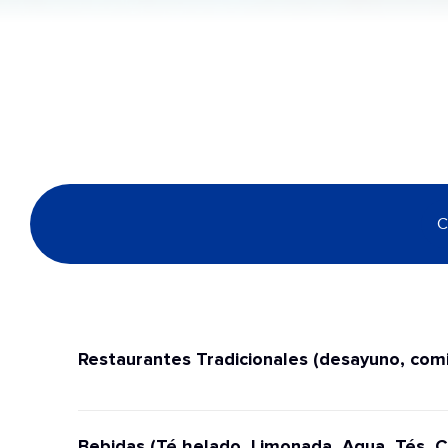
C
Restaurantes Tradicionales (desayuno, comi
Bebidas (Té helado, Limonada, Agua, Tés, C