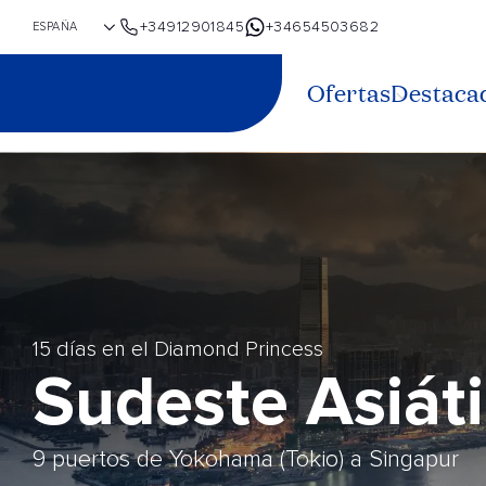
+34912901845
+34654503682
Ofertas
Destaca
15 días en el Diamond Princess
Sudeste Asiát
9 puertos de Yokohama (Tokio) a Singapur