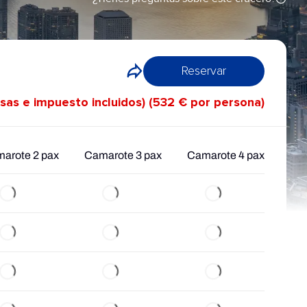
Reservar
asas e impuesto incluidos) (532 € por persona)
arote 2 pax
Camarote 3 pax
Camarote 4 pax