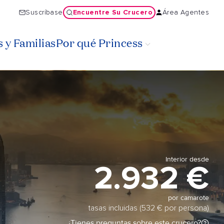
Encuentre Su Crucero
Suscríbase
Área Agentes
 y Familias
Por qué Princess
Interior desde
2.932 €
por camarote
tasas incluidas (532 € por persona)
¿Tienes preguntas sobre este crucero?