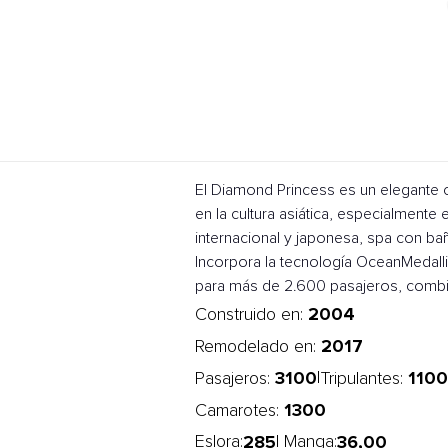
El Diamond Princess es un elegante 
en la cultura asiática, especialmente
internacional y japonesa, spa con bañ
Incorpora la tecnología OceanMedalli
para más de 2.600 pasajeros, combin
2004
Construido en:
2017
Remodelado en:
3100
1100
|
Pasajeros:
Tripulantes:
1300
Camarotes:
285
36,00
Eslora:
| Manga: