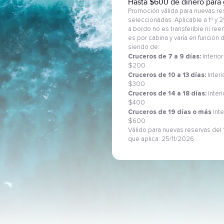
Hasta $600 de dinero para 
Promoción válida para nuevas res
seleccionadas. Aplicable a 1º y 
a bordo no es transferible ni re
es por cabina y varía en función
siendo de:
Cruceros de 7 a 9 días:
Interior
$200
Cruceros de 10 a 13 días:
Interi
$300
Cruceros de 14 a 18 días:
Inter
$400
Cruceros de 19 días o más
Inte
$600
Válido para nuevas reservas del 1
que aplica: 25/11/2026