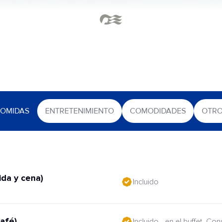
OMIDAS
ENTRETENIMIENTO
COMODIDADES
OTR
da y cena)
Incluido
afé)
Incluido - en el buffet. Co