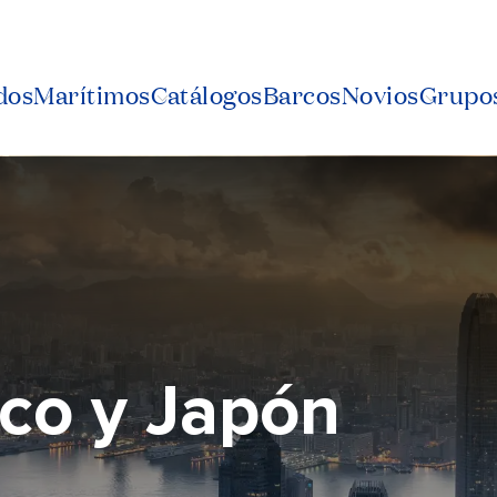
dos
Marítimos
Catálogos
Barcos
Novios
Grupos
ico y Japón