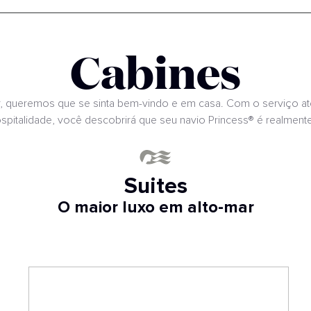
Cabines
queremos que se sinta bem-vindo e em casa. Com o serviço at
ospitalidade, você descobrirá que seu navio Princess® é realmente
Suites
O maior luxo em alto-mar