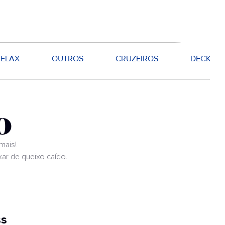
RELAX
OUTROS
CRUZEIROS
DECKS
o
mais!
xar de queixo caído.
ss