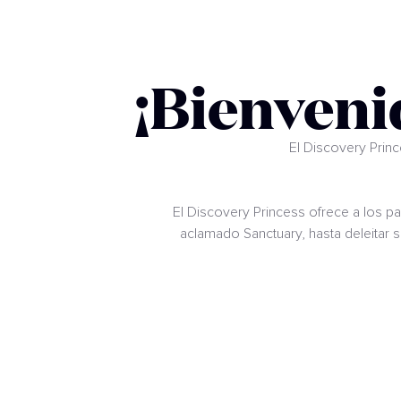
¡Bienveni
El Discovery Prin
El Discovery Princess ofrece a los pa
aclamado Sanctuary, hasta deleitar