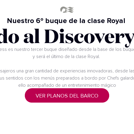
Nuestro 6º buque de la clase Royal
do al Discovery
cess es nuestro tercer buque diseñado desde la base de los buqu
y será el último de la clase Royal.
sajeros una gran cantidad de experiencias innovadoras, desde las 
 sus sentidos con los menús preparados a bordo por Chefs galardo
ello acompañado de un entretenimiento mágico
VER PLANOS DEL BARCO