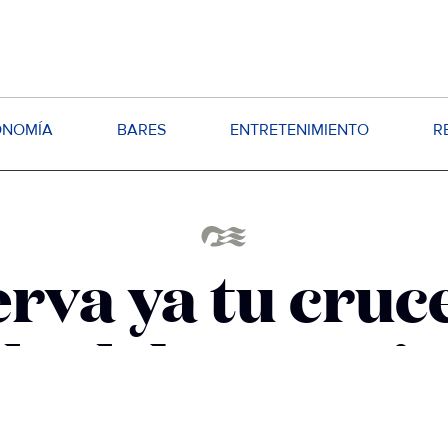
ONOMÍA
BARES
ENTRETENIMIENTO
R
rva ya tu cruc
o del Sun Pri
óxima aventura a tan solo un click de dis