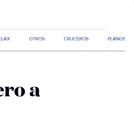
ELAX
OTROS
CRUCEROS
PLANOS
ero a
ncess
tancia