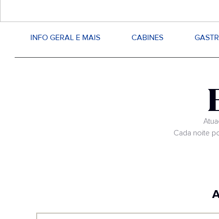
INFO GERAL E MAIS
CABINES
GAST
Atua
Cada noite po
A