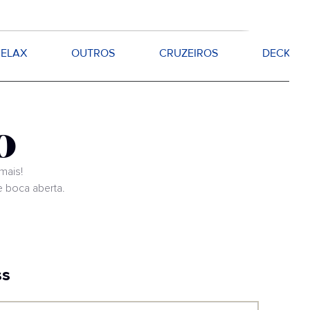
RELAX
OUTROS
CRUZEIROS
DECKS
o
mais!
e boca aberta.
ss