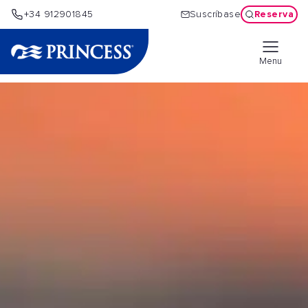
Reserva
+34 912901845
Suscríbase
Menu