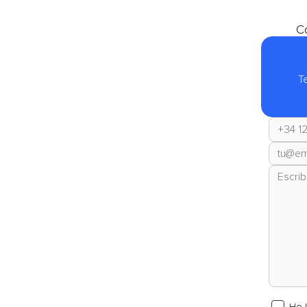
Co
T
He 