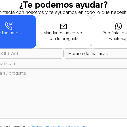
¿Te podemos ayudar?
ntacta con nosotros y te ayudamos en todo lo que necesit
e llamamos
Mándanos un correo
Pregúntanos
con tu pregunta
whatsap
leido y acepto la
Politica de protección de datos