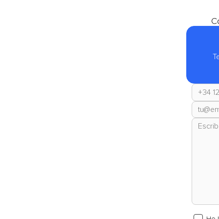
Co
T
He 