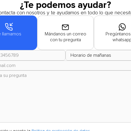
¿Te podemos ayudar?
ntacta con nosotros y te ayudamos en todo lo que necesit
e llamamos
Mándanos un correo
Pregúntanos
con tu pregunta
whatsap
leido y acepto la
Politica de protección de datos