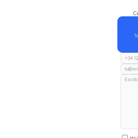
Co
T
He 