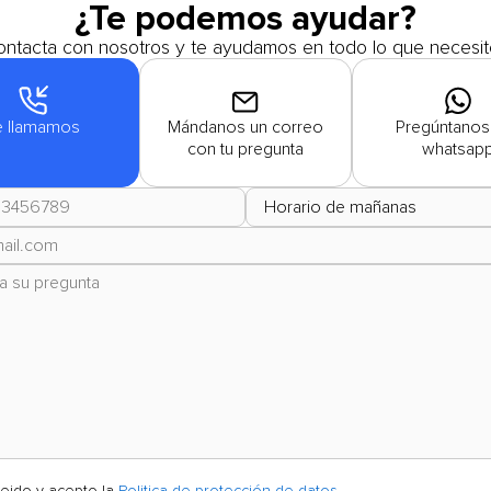
¿Te podemos ayudar?
ntacta con nosotros y te ayudamos en todo lo que necesit
e llamamos
Mándanos un correo
Pregúntanos
con tu pregunta
whatsap
leido y acepto la
Politica de protección de datos