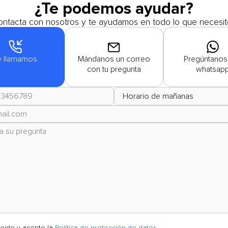
¿Te podemos ayudar?
ntacta con nosotros y te ayudamos en todo lo que necesit
e llamamos
Mándanos un correo
Pregúntanos
con tu pregunta
whatsap
leido y acepto la
Politica de protección de datos