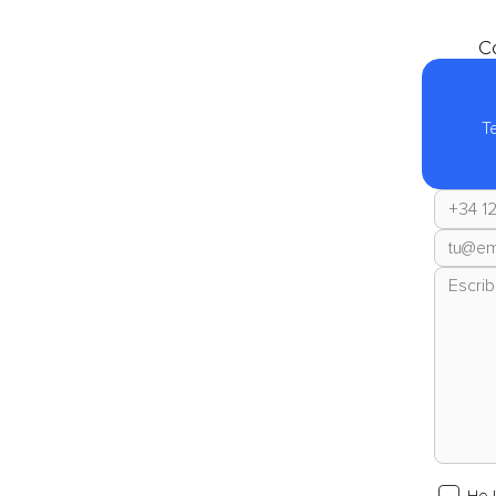
Co
T
He 