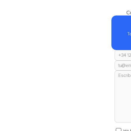
Co
T
He 