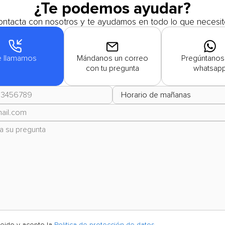
¿Te podemos ayudar?
ntacta con nosotros y te ayudamos en todo lo que necesit
e llamamos
Mándanos un correo
Pregúntanos
con tu pregunta
whatsap
leido y acepto la
Politica de protección de datos