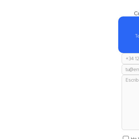
Co
T
He 