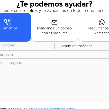
¿Te podemos ayudar?
ntacta con nosotros y te ayudamos en todo lo que necesit
e llamamos
Mándanos un correo
Pregúntanos
con tu pregunta
whatsap
leido y acepto la
Politica de protección de datos