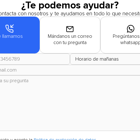
¿Te podemos ayudar?
ntacta con nosotros y te ayudamos en todo lo que necesit
e llamamos
Mándanos un correo
Pregúntanos
con tu pregunta
whatsap
leido y acepto la
Politica de protección de datos