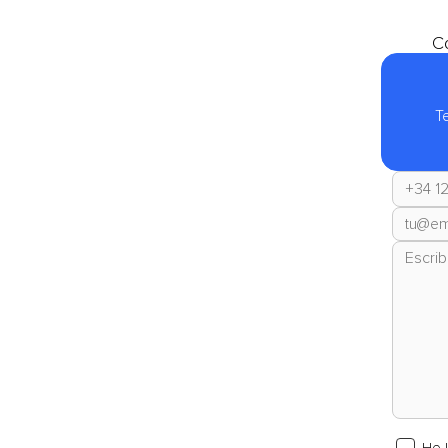
Co
T
He 