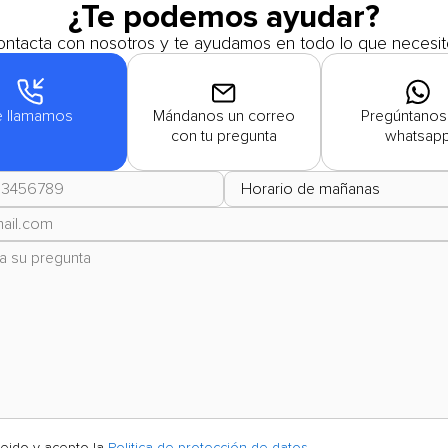
¿Te podemos ayudar?
ntacta con nosotros y te ayudamos en todo lo que necesit
e llamamos
Mándanos un correo
Pregúntanos
con tu pregunta
whatsap
leido y acepto la
Politica de protección de datos