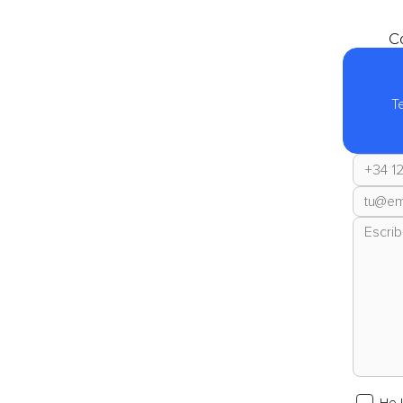
Co
T
He 