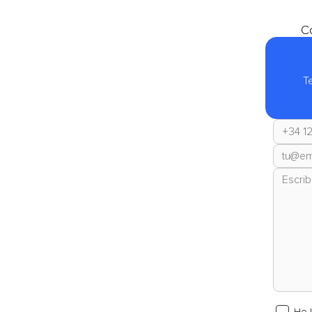
Co
T
He 