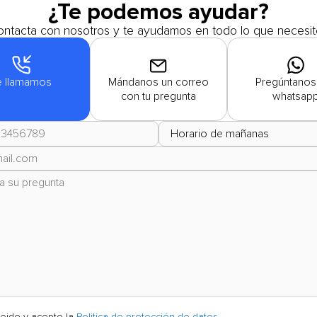
¿Te podemos ayudar?
ntacta con nosotros y te ayudamos en todo lo que necesit
e llamamos
Mándanos un correo
Pregúntanos
con tu pregunta
whatsap
leido y acepto la
Politica de protección de datos