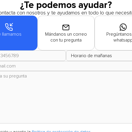
¿Te podemos ayudar?
ntacta con nosotros y te ayudamos en todo lo que necesit
e llamamos
Mándanos un correo
Pregúntanos
con tu pregunta
whatsap
leido y acepto la
Politica de protección de datos