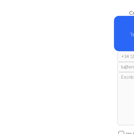
Co
T
He 