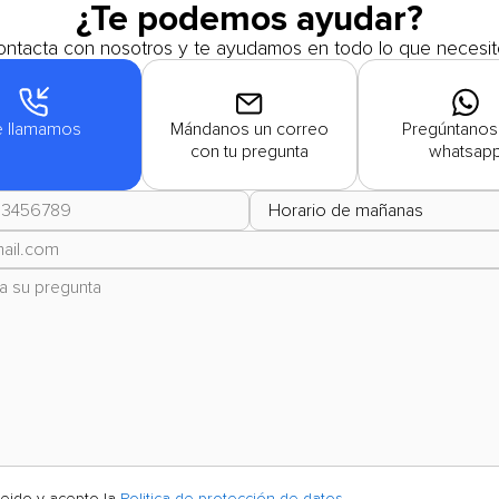
¿Te podemos ayudar?
ntacta con nosotros y te ayudamos en todo lo que necesit
e llamamos
Mándanos un correo
Pregúntanos
con tu pregunta
whatsap
leido y acepto la
Politica de protección de datos