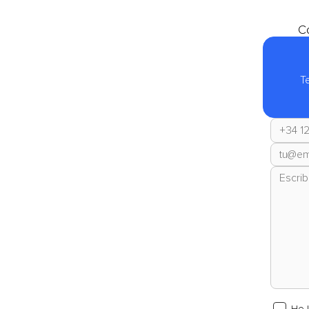
Co
T
He 