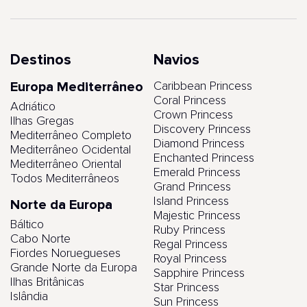
Destinos
Navios
Europa Mediterrâneo
Caribbean Princess
Coral Princess
Adriático
Crown Princess
Ilhas Gregas
Discovery Princess
Mediterrâneo Completo
Diamond Princess
Mediterrâneo Ocidental
Enchanted Princess
Mediterrâneo Oriental
Emerald Princess
Todos Mediterrâneos
Grand Princess
Island Princess
Norte da Europa
Majestic Princess
Báltico
Ruby Princess
Cabo Norte
Regal Princess
Fiordes Noruegueses
Royal Princess
Grande Norte da Europa
Sapphire Princess
Ilhas Britânicas
Star Princess
Islândia
Sun Princess