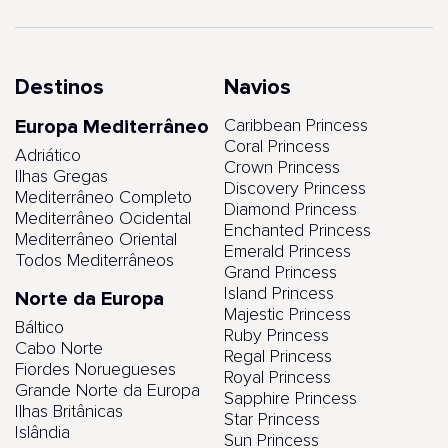
Destinos
Navios
Europa Mediterrâneo
Caribbean Princess
Coral Princess
Adriático
Crown Princess
Ilhas Gregas
Discovery Princess
Mediterrâneo Completo
Diamond Princess
Mediterrâneo Ocidental
Enchanted Princess
Mediterrâneo Oriental
Emerald Princess
Todos Mediterrâneos
Grand Princess
Island Princess
Norte da Europa
Majestic Princess
Báltico
Ruby Princess
Cabo Norte
Regal Princess
Fiordes Noruegueses
Royal Princess
Grande Norte da Europa
Sapphire Princess
Ilhas Britânicas
Star Princess
Islândia
Sun Princess