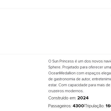
O Sun Princess é um dos novos navio
Sphere. Projetado para oferecer uma
OceanMedallion com espaços elegant
de gastronomia de autor, entretenim
estar. Com capacidade para mais de 
cruzeiros modernos.
2024
Construído em:
4300
16
|
Passageiros:
Tripulação: