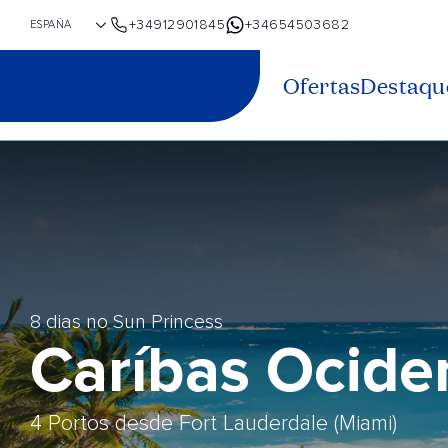
+34912901845
+34654503682
Ofertas
Destaqu
8 dias no Sun Princess
Caríbas Ocide
4 Portos desde Fort Lauderdale (Miami)