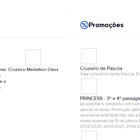
Promoções
Cruzeiro de Pascóa
onar
Cruzeiro Medallion Class
Viaje connosco nesta Pascóa. Da
a
te o
a
PRINCESS - 3º e 4º passagei
Ao partilhar o camarote com out
apenas as taxas. Promoção válid
reserva na tarifa NLW. Não são 
novas reservas de 15 de julho a 
27/12/2026, 24/01/2027, 21/03/