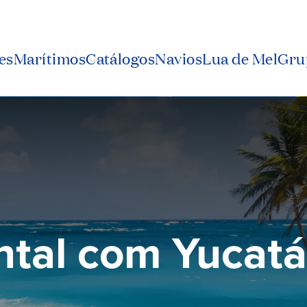
es
Marítimos
Catálogos
Navios
Lua de Mel
Grup
ntal com Yucat