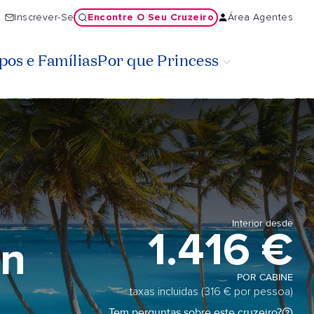
Encontre O Seu Cruzeiro
Inscrever-Se
Área Agentes
os e Famílias
Por que Princess
Interior desde
1.416 €
án
POR CABINE
taxas incluidas (316 € por pessoa)
Tem perguntas sobre este cruzeiro?