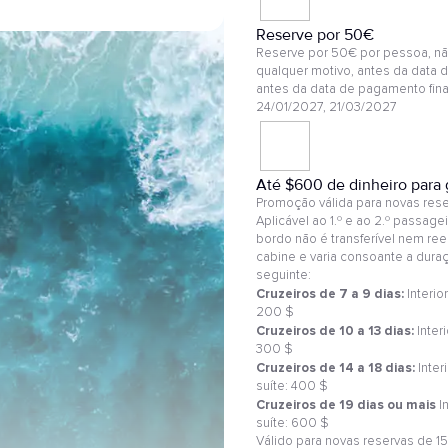
Reserve por 50€
Reserve por 50€ por pessoa, nã
qualquer motivo, antes da data d
antes da data de pagamento final
24/01/2027, 21/03/2027
Até $600 de dinheiro para 
Promoção válida para novas reser
Aplicável ao 1.º e ao 2.º passag
bordo não é transferível nem ree
cabine e varia consoante a dura
seguinte:
Cruzeiros de 7 a 9 dias:
Interio
200 $
Cruzeiros de 10 a 13 dias:
Interi
300 $
Cruzeiros de 14 a 18 dias:
Inter
suíte: 400 $
Cruzeiros de 19 dias ou mais
I
suíte: 600 $
Válido para novas reservas de 15