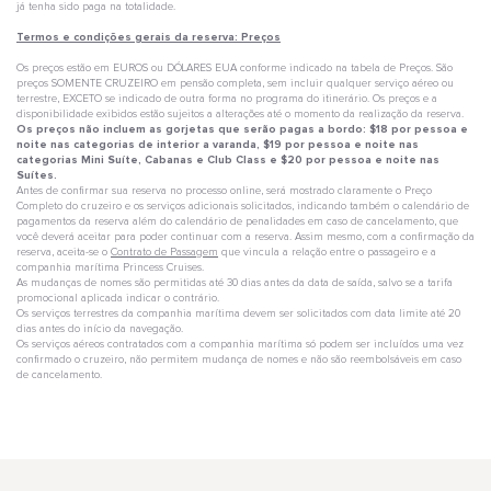
já tenha sido paga na totalidade.
Termos e condições gerais da reserva: Preços
Os preços estão em EUROS ou DÓLARES EUA conforme indicado na tabela de Preços. São
preços SOMENTE CRUZEIRO em pensão completa, sem incluir qualquer serviço aéreo ou
terrestre, EXCETO se indicado de outra forma no programa do itinerário. Os preços e a
disponibilidade exibidos estão sujeitos a alterações até o momento da realização da reserva.
Os preços não incluem as gorjetas que serão pagas a bordo: $18 por pessoa e
noite nas categorias de interior a varanda, $19 por pessoa e noite nas
categorias Mini Suíte, Cabanas e Club Class e $20 por pessoa e noite nas
Suítes.
Antes de confirmar sua reserva no processo online, será mostrado claramente o Preço
Completo do cruzeiro e os serviços adicionais solicitados, indicando também o calendário de
pagamentos da reserva além do calendário de penalidades em caso de cancelamento, que
você deverá aceitar para poder continuar com a reserva. Assim mesmo, com a confirmação da
reserva, aceita-se o
Contrato de Passagem
que vincula a relação entre o passageiro e a
companhia marítima Princess Cruises.
As mudanças de nomes são permitidas até 30 dias antes da data de saída, salvo se a tarifa
promocional aplicada indicar o contrário.
Os serviços terrestres da companhia marítima devem ser solicitados com data limite até 20
dias antes do início da navegação.
Os serviços aéreos contratados com a companhia marítima só podem ser incluídos uma vez
confirmado o cruzeiro, não permitem mudança de nomes e não são reembolsáveis em caso
de cancelamento.