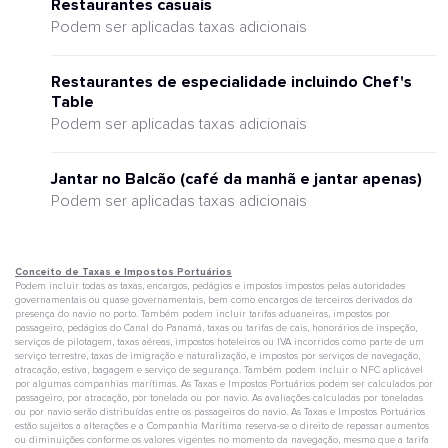
Restaurantes casuais
Podem ser aplicadas taxas adicionais
Restaurantes de especialidade incluindo Chef's
Table
Podem ser aplicadas taxas adicionais
Jantar no Balcão (café da manhã e jantar apenas)
Podem ser aplicadas taxas adicionais
Conceito de Taxas e Impostos Portuários
Podem incluir todas as taxas, encargos, pedágios e impostos impostos pelas autoridades
governamentais ou quase governamentais, bem como encargos de terceiros derivados da
presença do navio no porto. Também podem incluir tarifas aduaneiras, impostos por
passageiro, pedágios do Canal do Panamá, taxas ou tarifas de cais, honorários de inspeção,
serviços de pilotagem, taxas aéreas, impostos hoteleiros ou IVA incorridos como parte de um
serviço terrestre, taxas de imigração e naturalização, e impostos por serviços de navegação,
atracação, estiva, bagagem e serviço de segurança. Também podem incluir o NFC aplicável
por algumas companhias marítimas. As Taxas e Impostos Portuários podem ser calculados por
passageiro, por atracação, por tonelada ou por navio. As avaliações calculadas por toneladas
ou por navio serão distribuídas entre os passageiros do navio. As Taxas e Impostos Portuários
estão sujeitos a alterações e a Companhia Marítima reserva-se o direito de repassar aumentos
ou diminuições conforme os valores vigentes no momento da navegação, mesmo que a tarifa