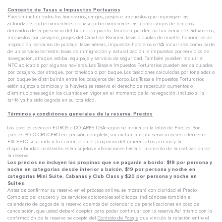
Concepto de Tasas e Impuestos Portuarios
Pueden incluir todos los honorarios, cargos, peajes e impuestos que impongan las
autoridades gubernamentales o cuasi gubernamentales, así como cargos de terceros
derivados de la presencia del buque en puerto. También pueden incluir aranceles aduaneros,
impuestos por pasajero, peajes del Canal de Panamá, tasas o cuotas de muelle, honorarios de
inspección, servicios de pilotaje, tasas aéreas, impuestos hoteleros o IVA incurridos como parte
de un servicio terrestre, tasas de inmigración y naturalización, e impuestos por servicios de
navegación, atraque, estiba, equipaje y servicio de seguridad. También pueden incluir el
NFC aplicable por algunas navieras. Las Tasas e Impuestos Porturarios pueden ser calculados
por pasajero, por atraque, por tonelada o por buque. Las tasaciones calculadas por toneladas o
por buque se distribuirán entre los pasajeros del barco. Las Tasas e Impuestos Porturarios
están sujetos a cambios y la Naviera se reserva el derecho de repercutir aumentos o
disminuciones según las cuantías en vigor en el momento de la navegación, incluso si la
tarifa ya ha sido pagada en su totalidad.
Términos y condiciones generales de la reserva: Precios
Los precios están en EUROS o DÓLARES USA según se indica en la tabla de Precios. Son
precios SOLO CRUCERO en pensión completa, sin incluir ningún servicio aéreo o terrestre
EXCEPTO si se indica lo contrario en el programa del itinerario.Los precios y la
disponibilidad mostrados están sujetos a alteraciones hasta el momento de la realización de
la reserva.
Los precios no incluyen las propinas que se pagarán a bordo: $18 por persona y
noche en categorías desde interior a balcón, $19 por persona y noche en
categorías Mini Suite, Cabanas y Club Class y $20 por persona y noche en
Suites.
Antes de confirmar su reserva en el proceso online, se mostrará con claridad el Precio
Completo del crucero y los servicios adicionales solicitados, indicándose también el
calendario de pagos de la reserva además del calendario de penalizaciones en caso de
cancelación, que usted deberá aceptar para poder continuar con la reserva.Así mismo con la
confirmación de la reserva se acepta del
Contrato de Pasaje
que vincula la relación entre el