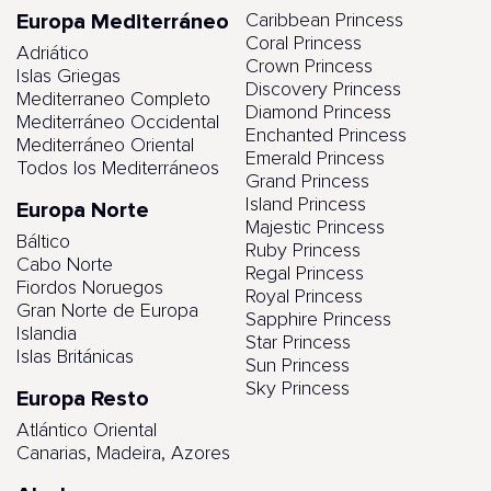
Europa Mediterráneo
Caribbean Princess
Coral Princess
Adriático
Crown Princess
Islas Griegas
Discovery Princess
Mediterraneo Completo
Diamond Princess
Mediterráneo Occidental
Enchanted Princess
Mediterráneo Oriental
Emerald Princess
Todos los Mediterráneos
Grand Princess
Island Princess
Europa Norte
Majestic Princess
Báltico
Ruby Princess
Cabo Norte
Regal Princess
Fiordos Noruegos
Royal Princess
Gran Norte de Europa
Sapphire Princess
Islandia
Star Princess
Islas Británicas
Sun Princess
Sky Princess
Europa Resto
Atlántico Oriental
Canarias, Madeira, Azores