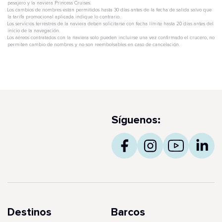
pasajero y la naviera Princess Cruises.
Los cambios de nombres están permitidos hasta 30 días antes de la fecha de salida salvo que
la tarifa promocional aplicada indique lo contrario.
Los servicios terrestres de la naviera deben solicitarse con fecha límite hasta 20 días antes del
inicio de la navegación.
Los aéreos contratados con la naviera solo pueden incluirse una vez confirmado el crucero, no
permiten cambio de nombres y no son reembolsables en caso de cancelación.
Síguenos:
Destinos
Barcos