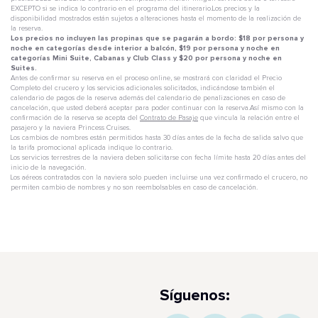
EXCEPTO si se indica lo contrario en el programa del itinerario.Los precios y la
disponibilidad mostrados están sujetos a alteraciones hasta el momento de la realización de
la reserva.
Los precios no incluyen las propinas que se pagarán a bordo: $18 por persona y
noche en categorías desde interior a balcón, $19 por persona y noche en
categorías Mini Suite, Cabanas y Club Class y $20 por persona y noche en
Suites.
Antes de confirmar su reserva en el proceso online, se mostrará con claridad el Precio
Completo del crucero y los servicios adicionales solicitados, indicándose también el
calendario de pagos de la reserva además del calendario de penalizaciones en caso de
cancelación, que usted deberá aceptar para poder continuar con la reserva.Así mismo con la
confirmación de la reserva se acepta del
Contrato de Pasaje
que vincula la relación entre el
pasajero y la naviera Princess Cruises.
Los cambios de nombres están permitidos hasta 30 días antes de la fecha de salida salvo que
la tarifa promocional aplicada indique lo contrario.
Los servicios terrestres de la naviera deben solicitarse con fecha límite hasta 20 días antes del
inicio de la navegación.
Los aéreos contratados con la naviera solo pueden incluirse una vez confirmado el crucero, no
permiten cambio de nombres y no son reembolsables en caso de cancelación.
Síguenos: