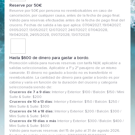
Reserve por 50€
Reserve por 50€ por persona no reembolsables en caso de
cancelación, por cualquier causa, antes de la fecha de pago final.
Válido para reservas efectuadas antes de la fecha de pago final del
crucero. Fechas de salida a las que aplica: 07/04/2027, 19/04/2027,
01/05/2027, 13/05/2027, 12/07/2027, 24/07/2027, 07/04/2028,
19/04/2028, 24/05/2028, 01/07/2028, 13/07/2028
Hasta $600 de dinero para gastar a bordo.
Promoción válida para nuevas reservas con tarifa NLW, aplicable a
salidas seleccionadas. Aplicable a 1º y 2º pasajero de un mismo
camarote. El dinero no gastado a bordo no es transferible ni
reembolsable. La cantidad de dinero para gastar a bordo es por
cabina y varía en función de la duración del crucero y categoría
seleccionada siendo de:
Cruceros de 7 a 9 días:
Interior y Exterior: $100 / Balcón: $150 / Mini
Suite & Suite: $200
Cruceros de 10 a 13 días:
Interior y Exterior: $150 / Balcón: $250 /
Mini Suite & Suite: $300
Cruceros de 14 a 18 días:
Interior y Exterior: $200 / Balcón: $300 /
Mini Suite & Suite: $400
Cruceros de 19 días o más
Interior y Exterior: $300 / Balcón: $400 /
Mini Suite & Suite: $600
Válido para nuevas reservas del 15 de julio al 31 de agosto 2026.