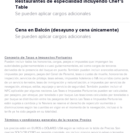
Restaurantes de especialidad incluyendo Chef's
Table
Se pueden aplicar cargos adicionales
Cena en Balcón (desayuno y cena únicamente)
Se pueden aplicar cargos adicionales
Concepto de Tasas e Impuestos Portuarios
Pueden incluir todos los honorarios, cargos, peajes e impuestos que impongan las
autoridades gubernamentales o cuasi gubernamentales, así como cargos de terceros
derivados de la presencia del buque en puerto. También pueden incluir aranceles aduaneros,
impuestos por pasajero, peajes del Canal de Panamá, tasas o cuotas de muelle, honorarios de
inspección, servicios de pilotaje, tasas aéreas, impuestos hoteleros o IVA incurridos como parte
de un servicio terrestre, tasas de inmigración y naturalización, e impuestos por servicios de
navegación, atraque, estiba, equipaje y servicio de seguridad. También pueden incluir el
NFC aplicable por algunas navieras. Las Tasas e Impuestos Porturarios pueden ser calculados
por pasajero, por atraque, por tonelada o por buque. Las tasaciones calculadas por toneladas o
por buque se distribuirán entre los pasajeros del barco. Las Tasas e Impuestos Porturarios
están sujetos a cambios y la Naviera se reserva el derecho de repercutir aumentos o
disminuciones según las cuantías en vigor en el momento de la navegación, incluso si la
tarifa ya ha sido pagada en su totalidad.
Términos y condiciones generales de la reserva: Precios
Los precios están en EUROS o DÓLARES USA según se indica en la tabla de Precios. Son
precios SOLO CRUCERO en pensión completa, sin incluir ningún servicio aéreo o terrestre