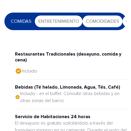
COMIDAS
ENTRETENIMIENTO
COMODIDADES
O
Restaurantes Tradicionales (desayuno, comida y
cena)
Incluido
Bebidas (Té helado, Limonada, Agua, Tés, Café)
Incluido - en el buffet. Consulte otras bebidas y en
otras zonas del barco.
Servicio de Habitaciones 24 horas
El desayuno es gratuito solicitándolo a través del
formulario impreso en su camarote. Durante el resto del