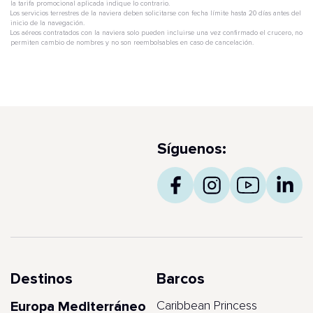
la tarifa promocional aplicada indique lo contrario.
Los servicios terrestres de la naviera deben solicitarse con fecha límite hasta 20 días antes del
inicio de la navegación.
Los aéreos contratados con la naviera solo pueden incluirse una vez confirmado el crucero, no
permiten cambio de nombres y no son reembolsables en caso de cancelación.
Síguenos:
Destinos
Barcos
Europa Mediterráneo
Caribbean Princess