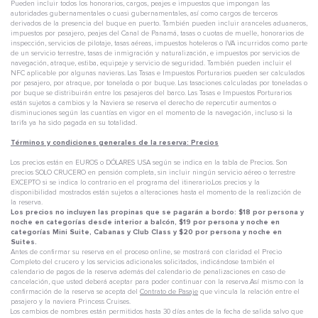
Pueden incluir todos los honorarios, cargos, peajes e impuestos que impongan las
autoridades gubernamentales o cuasi gubernamentales, así como cargos de terceros
derivados de la presencia del buque en puerto. También pueden incluir aranceles aduaneros,
impuestos por pasajero, peajes del Canal de Panamá, tasas o cuotas de muelle, honorarios de
inspección, servicios de pilotaje, tasas aéreas, impuestos hoteleros o IVA incurridos como parte
de un servicio terrestre, tasas de inmigración y naturalización, e impuestos por servicios de
navegación, atraque, estiba, equipaje y servicio de seguridad. También pueden incluir el
NFC aplicable por algunas navieras. Las Tasas e Impuestos Porturarios pueden ser calculados
por pasajero, por atraque, por tonelada o por buque. Las tasaciones calculadas por toneladas o
por buque se distribuirán entre los pasajeros del barco. Las Tasas e Impuestos Porturarios
están sujetos a cambios y la Naviera se reserva el derecho de repercutir aumentos o
disminuciones según las cuantías en vigor en el momento de la navegación, incluso si la
tarifa ya ha sido pagada en su totalidad.
Términos y condiciones generales de la reserva: Precios
Los precios están en EUROS o DÓLARES USA según se indica en la tabla de Precios. Son
precios SOLO CRUCERO en pensión completa, sin incluir ningún servicio aéreo o terrestre
EXCEPTO si se indica lo contrario en el programa del itinerario.Los precios y la
disponibilidad mostrados están sujetos a alteraciones hasta el momento de la realización de
la reserva.
Los precios no incluyen las propinas que se pagarán a bordo: $18 por persona y
noche en categorías desde interior a balcón, $19 por persona y noche en
categorías Mini Suite, Cabanas y Club Class y $20 por persona y noche en
Suites.
Antes de confirmar su reserva en el proceso online, se mostrará con claridad el Precio
Completo del crucero y los servicios adicionales solicitados, indicándose también el
calendario de pagos de la reserva además del calendario de penalizaciones en caso de
cancelación, que usted deberá aceptar para poder continuar con la reserva.Así mismo con la
confirmación de la reserva se acepta del
Contrato de Pasaje
que vincula la relación entre el
pasajero y la naviera Princess Cruises.
Los cambios de nombres están permitidos hasta 30 días antes de la fecha de salida salvo que