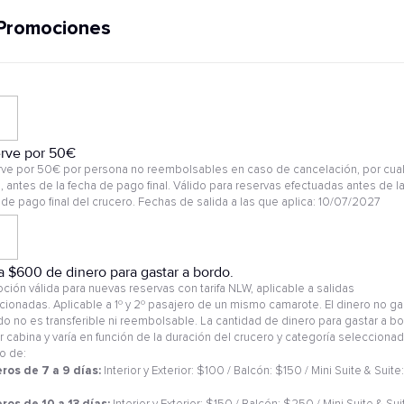
Promociones
rve por 50€
ve por 50€ por persona no reembolsables en caso de cancelación, por cual
, antes de la fecha de pago final. Válido para reservas efectuadas antes de l
 de pago final del crucero. Fechas de salida a las que aplica: 10/07/2027
a $600 de dinero para gastar a bordo.
ción válida para nuevas reservas con tarifa NLW, aplicable a salidas
cionadas. Aplicable a 1º y 2º pasajero de un mismo camarote. El dinero no g
do no es transferible ni reembolsable. La cantidad de dinero para gastar a b
r cabina y varía en función de la duración del crucero y categoría selecciona
o de:
ros de 7 a 9 días:
Interior y Exterior: $100 / Balcón: $150 / Mini Suite & Suite:
0