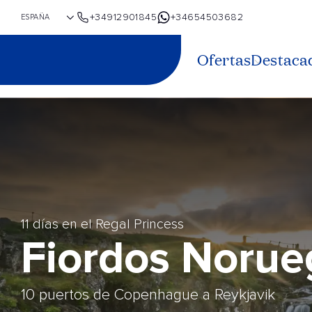
+34912901845
+34654503682
Ofertas
Destaca
11 días en el Regal Princess
Fiordos Norue
10 puertos de Copenhague a Reykjavik