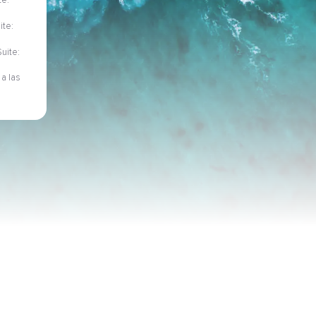
te:
ite:
Suite:
a las