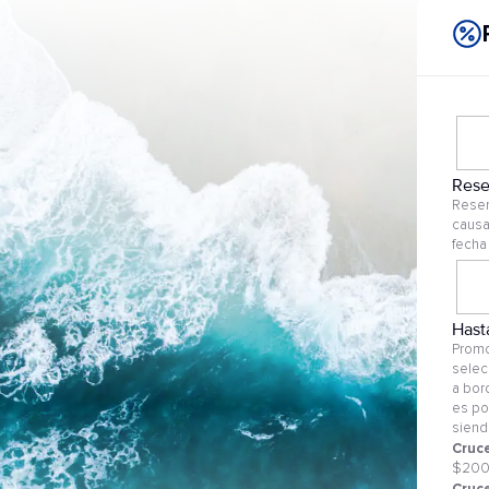
Rese
Reser
causa
fecha
Hast
Promo
selec
a bor
es po
siend
Cruce
$20