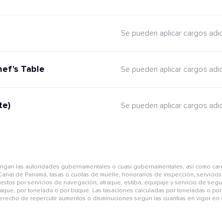
Se pueden aplicar cargos adi
hef's Table
Se pueden aplicar cargos adi
te)
Se pueden aplicar cargos adi
pongan las autoridades gubernamentales o cuasi gubernamentales, así como car
anal de Panamá, tasas o cuotas de muelle, honorarios de inspección, servicios 
mpuestos por servicios de navegación, atraque, estiba, equipaje y servicio de se
aque, por tonelada o por buque. Las tasaciones calculadas por toneladas o por 
derecho de repercutir aumentos o disminuciones según las cuantías en vigor en e