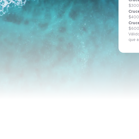
Cruce
$300
Cruce
$400
Cruce
$60
Válid
que a