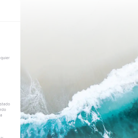
quier
a
astado
ordo
da