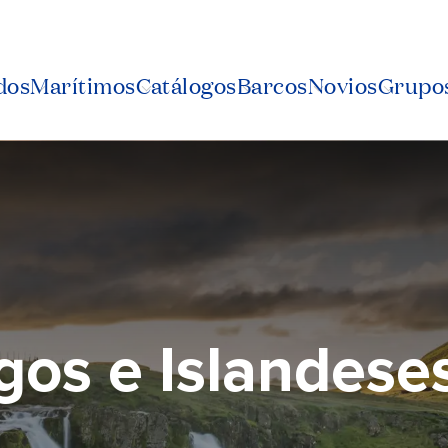
dos
Marítimos
Catálogos
Barcos
Novios
Grupos
gos e Islandese