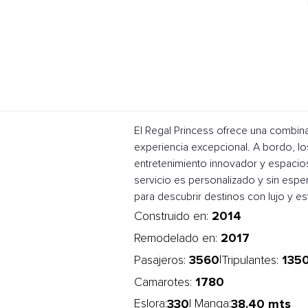
El Regal Princess ofrece una combin
experiencia excepcional. A bordo, lo
entretenimiento innovador y espacios
servicio es personalizado y sin esp
para descubrir destinos con lujo y est
2014
Construido en:
2017
Remodelado en:
3560
135
|
Pasajeros:
Tripulantes:
1780
Camarotes:
330
38.40 mts
Eslora:
| Manga: