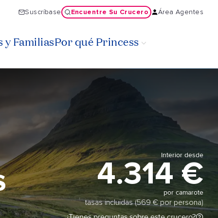
Encuentre Su Crucero
Suscríbase
Área Agentes
 y Familias
Por qué Princess
Interior desde
4.314 €
s
por camarote
tasas incluidas (569 € por persona)
¿Tienes preguntas sobre este crucero?