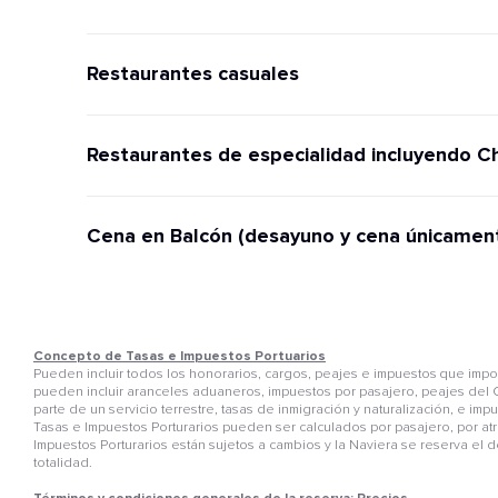
Restaurantes casuales
Restaurantes de especialidad incluyendo C
Cena en Balcón (desayuno y cena únicamen
Concepto de Tasas e Impuestos Portuarios
Pueden incluir todos los honorarios, cargos, peajes e impuestos que im
pueden incluir aranceles aduaneros, impuestos por pasajero, peajes del C
parte de un servicio terrestre, tasas de inmigración y naturalización, e i
Tasas e Impuestos Porturarios pueden ser calculados por pasajero, por atr
Impuestos Porturarios están sujetos a cambios y la Naviera se reserva el 
totalidad.