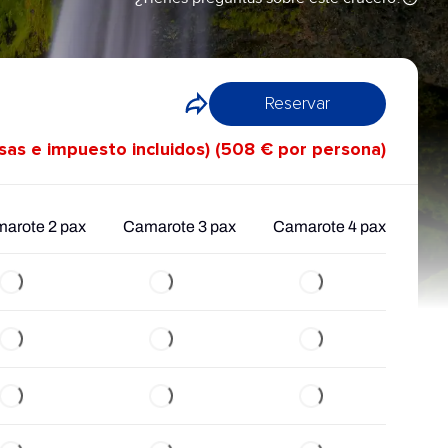
Reservar
asas e impuesto incluidos) (508 € por persona)
arote 2 pax
Camarote 3 pax
Camarote 4 pax