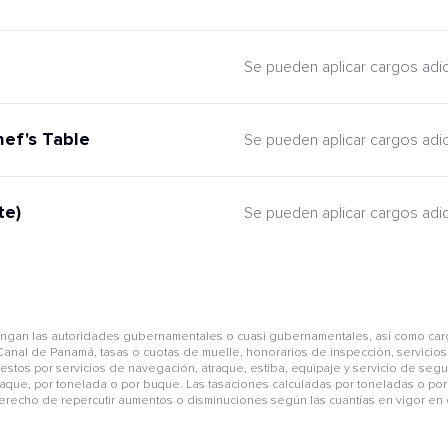
Se pueden aplicar cargos adi
hef's Table
Se pueden aplicar cargos adi
te)
Se pueden aplicar cargos adi
pongan las autoridades gubernamentales o cuasi gubernamentales, así como car
anal de Panamá, tasas o cuotas de muelle, honorarios de inspección, servicios 
mpuestos por servicios de navegación, atraque, estiba, equipaje y servicio de se
aque, por tonelada o por buque. Las tasaciones calculadas por toneladas o por 
derecho de repercutir aumentos o disminuciones según las cuantías en vigor en e