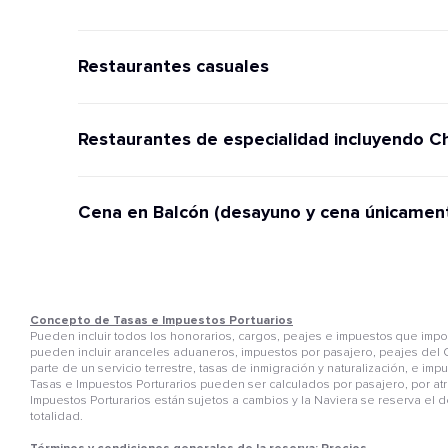
Restaurantes casuales
Restaurantes de especialidad incluyendo C
Cena en Balcón (desayuno y cena únicamen
Concepto de Tasas e Impuestos Portuarios
Pueden incluir todos los honorarios, cargos, peajes e impuestos que im
pueden incluir aranceles aduaneros, impuestos por pasajero, peajes del C
parte de un servicio terrestre, tasas de inmigración y naturalización, e i
Tasas e Impuestos Porturarios pueden ser calculados por pasajero, por atr
Impuestos Porturarios están sujetos a cambios y la Naviera se reserva el 
totalidad.