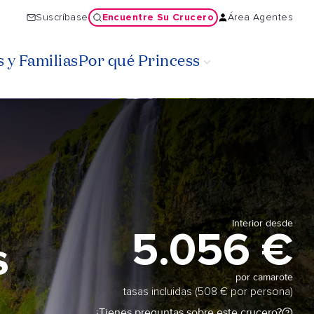
Encuentre Su Crucero
Suscríbase
Área Agentes
 y Familias
Por qué Princess
Interior desde
5.056 €
s
por camarote
tasas incluidas (508 € por persona)
¿Tienes preguntas sobre este crucero?