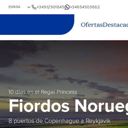
+34912901845
+34654503682
Ofertas
Destaca
10 días en el Regal Princess
Fiordos Norue
8 puertos de Copenhague a Reykjavik