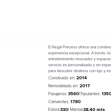
El Regal Princess ofrece una combin
experiencia excepcional. A bordo, lo
entretenimiento innovador y espacios
servicio es personalizado y sin esp
para descubrir destinos con lujo y est
2014
Construido en:
2017
Remodelado en:
3560
135
|
Pasajeros:
Tripulantes:
1780
Camarotes:
330
38.40 mts
Eslora:
| Manga: