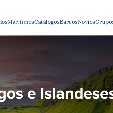
dos
Marítimos
Catálogos
Barcos
Novios
Grupos
gos e Islandese