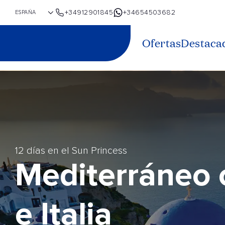
+34912901845
+34654503682
Ofertas
Destaca
12 días en el Sun Princess
Mediterráneo c
e Italia