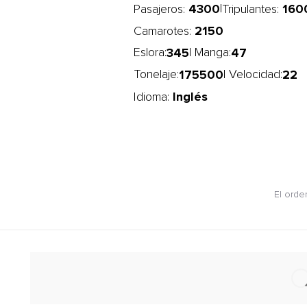
4300
160
|
Pasajeros:
Tripulantes:
2150
Camarotes:
345
47
Eslora:
| Manga:
175500
22
Tonelaje:
| Velocidad:
Inglés
Idioma:
El orde