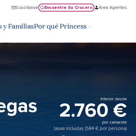
Encuentre Su Crucero
Suscríbase
Área Agentes
 y Familias
Por qué Princess
iegas
Interior desde
2.760 €
por camarote
tasas incluidas (584 € por persona)