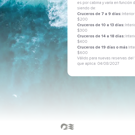
es por cabina y varía en función
siendo de:
Cruceros de 7 a 9 días:
Interior
$200
Cruceros de 10 a 13 días:
Interi
$300
Cruceros de 14 a 18 días:
Inter
$400
Cruceros de 19 días o más
Inte
$600
Válido para nuevas reservas del 1
que aplica: 04/08/2027