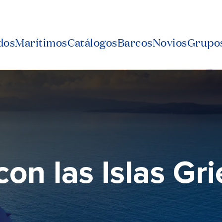
dos
Marítimos
Catálogos
Barcos
Novios
Grupos
on las Islas Gr