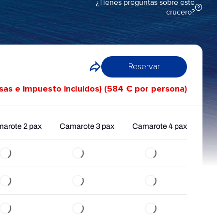
¿Tienes preguntas sobre este
crucero?
Reservar
asas e impuesto incluidos) (584 € por persona)
arote 2 pax
Camarote 3 pax
Camarote 4 pax