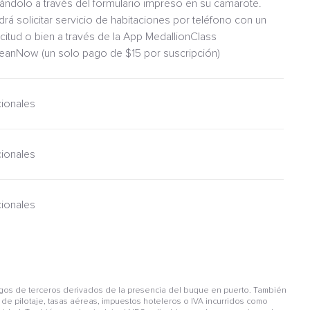
itándolo a través del formulario impreso en su camarote.
drá solicitar servicio de habitaciones por teléfono con un
icitud o bien a través de la App MedallionClass
ceanNow (un solo pago de $15 por suscripción)
cionales
cionales
cionales
gos de terceros derivados de la presencia del buque en puerto. También
de pilotaje, tasas aéreas, impuestos hoteleros o IVA incurridos como