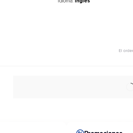
Inglés
Idioma:
El orde