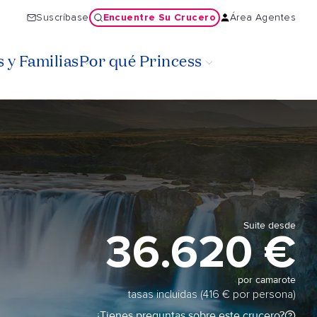
Encuentre Su Crucero
Suscríbase
Área Agentes
 y Familias
Por qué Princess
Suite desde
36.620 €
por camarote
tasas incluidas (416 € por persona)
¿Tienes preguntas sobre este crucero?