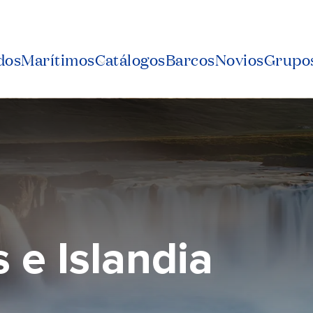
dos
Marítimos
Catálogos
Barcos
Novios
Grupos
s e Islandia