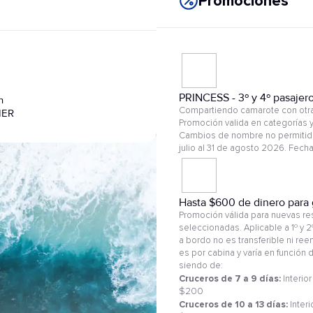
Promociones
PRINCESS - 3º y 4º pasajer
n
Compartiendo camarote con otras
IER
Promoción valida en categorías y
Cambios de nombre no permitido
julio al 31 de agosto 2026. Fec
Hasta $600 de dinero para 
Promoción válida para nuevas res
seleccionadas. Aplicable a 1º y 
a bordo no es transferible ni re
es por cabina y varía en función
siendo de:
Cruceros de 7 a 9 días:
Interior
$200
Cruceros de 10 a 13 días:
Interi