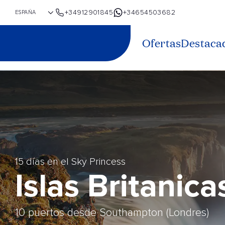
+34912901845
+34654503682
Ofertas
Destaca
15 días en el Sky Princess
Islas Britanica
10 puertos desde Southampton (Londres)