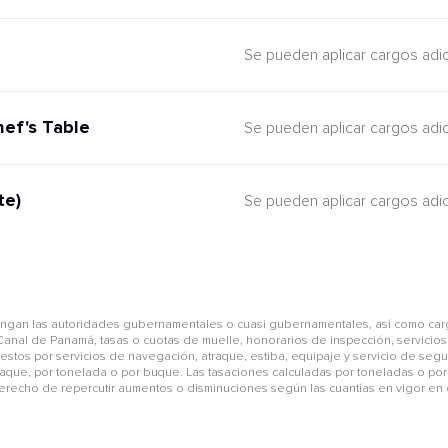
Se pueden aplicar cargos adi
hef's Table
Se pueden aplicar cargos adi
te)
Se pueden aplicar cargos adi
pongan las autoridades gubernamentales o cuasi gubernamentales, así como car
anal de Panamá, tasas o cuotas de muelle, honorarios de inspección, servicios 
mpuestos por servicios de navegación, atraque, estiba, equipaje y servicio de se
aque, por tonelada o por buque. Las tasaciones calculadas por toneladas o por 
derecho de repercutir aumentos o disminuciones según las cuantías en vigor en e