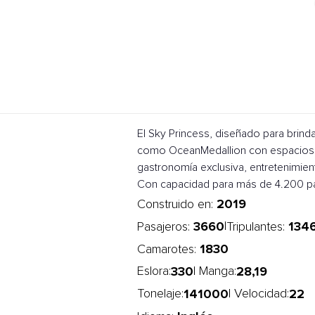
El Sky Princess, diseñado para brind
como OceanMedallion con espacios am
gastronomía exclusiva, entretenimien
Con capacidad para más de 4.200 pasa
2019
Construido en:
3660
134
|
Pasajeros:
Tripulantes:
1830
Camarotes:
330
28,19
Eslora:
| Manga:
141000
22
Tonelaje:
| Velocidad: