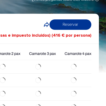
Reservar
asas e impuesto incluidos) (416 € por persona)
arote 2 pax
Camarote 3 pax
Camarote 4 pax