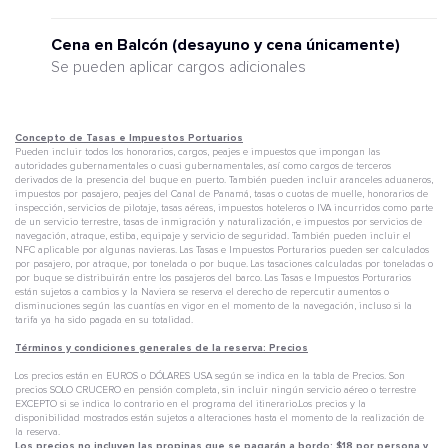
Cena en Balcón (desayuno y cena únicamente)
Se pueden aplicar cargos adicionales
Concepto de Tasas e Impuestos Portuarios
Pueden incluir todos los honorarios, cargos, peajes e impuestos que impongan las
autoridades gubernamentales o cuasi gubernamentales, así como cargos de terceros
derivados de la presencia del buque en puerto. También pueden incluir aranceles aduaneros,
impuestos por pasajero, peajes del Canal de Panamá, tasas o cuotas de muelle, honorarios de
inspección, servicios de pilotaje, tasas aéreas, impuestos hoteleros o IVA incurridos como parte
de un servicio terrestre, tasas de inmigración y naturalización, e impuestos por servicios de
navegación, atraque, estiba, equipaje y servicio de seguridad. También pueden incluir el
NFC aplicable por algunas navieras. Las Tasas e Impuestos Porturarios pueden ser calculados
por pasajero, por atraque, por tonelada o por buque. Las tasaciones calculadas por toneladas o
por buque se distribuirán entre los pasajeros del barco. Las Tasas e Impuestos Porturarios
están sujetos a cambios y la Naviera se reserva el derecho de repercutir aumentos o
disminuciones según las cuantías en vigor en el momento de la navegación, incluso si la
tarifa ya ha sido pagada en su totalidad.
Términos y condiciones generales de la reserva: Precios
Los precios están en EUROS o DÓLARES USA según se indica en la tabla de Precios. Son
precios SOLO CRUCERO en pensión completa, sin incluir ningún servicio aéreo o terrestre
EXCEPTO si se indica lo contrario en el programa del itinerario.Los precios y la
disponibilidad mostrados están sujetos a alteraciones hasta el momento de la realización de
la reserva.
Los precios no incluyen las propinas que se pagarán a bordo: $18 por persona y