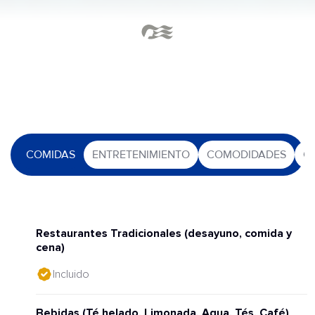
COMIDAS
ENTRETENIMIENTO
COMODIDADES
O
Restaurantes Tradicionales (desayuno, comida y
cena)
Incluido
Bebidas (Té helado, Limonada, Agua, Tés, Café)