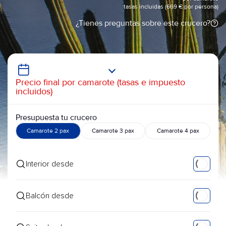
tasas incluidas (669 € por persona)
¿Tienes preguntas sobre este crucero?
Precio final por camarote (tasas e impuesto
incluidos)
Presupuesta tu crucero
Camarote 2 pax
Camarote 3 pax
Camarote 4 pax
Interior desde
Balcón desde