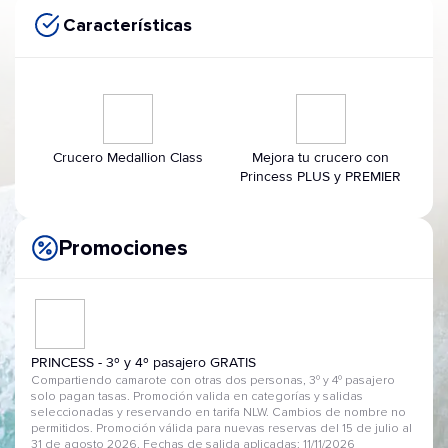
Características
Crucero Medallion Class
Mejora tu crucero con
Princess PLUS y PREMIER
Promociones
PRINCESS - 3º y 4º pasajero GRATIS
Compartiendo camarote con otras dos personas, 3º y 4º pasajero
solo pagan tasas. Promoción valida en categorías y salidas
seleccionadas y reservando en tarifa NLW. Cambios de nombre no
permitidos. Promoción válida para nuevas reservas del 15 de julio al
31 de agosto 2026. Fechas de salida aplicadas: 11/11/2026