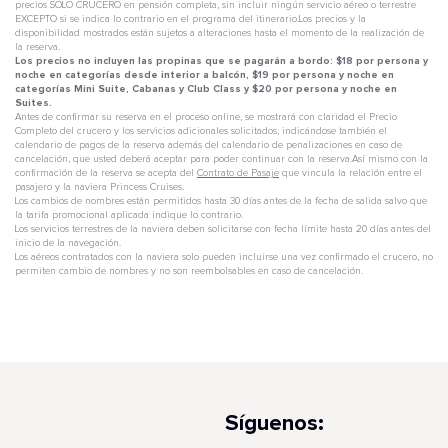
precios SOLO CRUCERO en pensión completa, sin incluir ningún servicio aéreo o terrestre
EXCEPTO si se indica lo contrario en el programa del itinerario.Los precios y la
disponibilidad mostrados están sujetos a alteraciones hasta el momento de la realización de
la reserva.
Los precios no incluyen las propinas que se pagarán a bordo: $18 por persona y
noche en categorías desde interior a balcón, $19 por persona y noche en
categorías Mini Suite, Cabanas y Club Class y $20 por persona y noche en
Suites.
Antes de confirmar su reserva en el proceso online, se mostrará con claridad el Precio
Completo del crucero y los servicios adicionales solicitados, indicándose también el
calendario de pagos de la reserva además del calendario de penalizaciones en caso de
cancelación, que usted deberá aceptar para poder continuar con la reserva.Así mismo con la
confirmación de la reserva se acepta del
Contrato de Pasaje
que vincula la relación entre el
pasajero y la naviera Princess Cruises.
Los cambios de nombres están permitidos hasta 30 días antes de la fecha de salida salvo que
la tarifa promocional aplicada indique lo contrario.
Los servicios terrestres de la naviera deben solicitarse con fecha límite hasta 20 días antes del
inicio de la navegación.
Los aéreos contratados con la naviera solo pueden incluirse una vez confirmado el crucero, no
permiten cambio de nombres y no son reembolsables en caso de cancelación.
Síguenos: