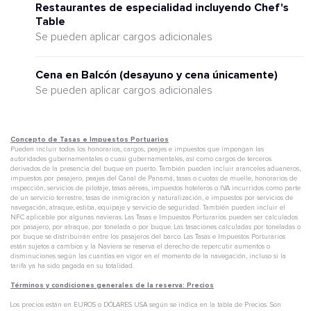
Restaurantes de especialidad incluyendo Chef's
Table
Se pueden aplicar cargos adicionales
Cena en Balcón (desayuno y cena únicamente)
Se pueden aplicar cargos adicionales
Concepto de Tasas e Impuestos Portuarios
Pueden incluir todos los honorarios, cargos, peajes e impuestos que impongan las
autoridades gubernamentales o cuasi gubernamentales, así como cargos de terceros
derivados de la presencia del buque en puerto. También pueden incluir aranceles aduaneros,
impuestos por pasajero, peajes del Canal de Panamá, tasas o cuotas de muelle, honorarios de
inspección, servicios de pilotaje, tasas aéreas, impuestos hoteleros o IVA incurridos como parte
de un servicio terrestre, tasas de inmigración y naturalización, e impuestos por servicios de
navegación, atraque, estiba, equipaje y servicio de seguridad. También pueden incluir el
NFC aplicable por algunas navieras. Las Tasas e Impuestos Porturarios pueden ser calculados
por pasajero, por atraque, por tonelada o por buque. Las tasaciones calculadas por toneladas o
por buque se distribuirán entre los pasajeros del barco. Las Tasas e Impuestos Porturarios
están sujetos a cambios y la Naviera se reserva el derecho de repercutir aumentos o
disminuciones según las cuantías en vigor en el momento de la navegación, incluso si la
tarifa ya ha sido pagada en su totalidad.
Términos y condiciones generales de la reserva: Precios
Los precios están en EUROS o DÓLARES USA según se indica en la tabla de Precios. Son