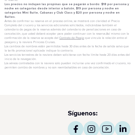
la reserva.
Los precios no incluyen las propinas que se pagarán a bordo: $18 por persona y
noche en categorías desde interior a balcón, $19 por persona y noche en
categorías Mini Suite, Cabanas y Club Class y $20 por persona y noche en
Suites.
Antes de confirmar su reserva en el proceso online, se mostrará con claridad el Precio
Completo del crucero y los servicios adicionales solicitados, indicándose también el
calendario de pagos de la reserva además del calendario de penalizaciones en caso de
cancelación, que usted deberá aceptar para poder continuar con la reserva.Así mismo con la
confirmación de la reserva se acepta del
Contrato de Pasaje
que vincula la relación entre el
pasajero y la naviera Princess Cruises.
Los cambios de nombres están permitidos hasta 30 días antes de la fecha de salida salvo que
la tarifa promocional aplicada indique lo contrario.
Los servicios terrestres de la naviera deben solicitarse con fecha límite hasta 20 días antes del
inicio de la navegación.
Los aéreos contratados con la naviera solo pueden incluirse una vez confirmado el crucero, no
permiten cambio de nombres y no son reembolsables en caso de cancelación.
Síguenos: