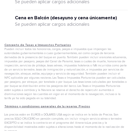
Se pueden aplicar cargos adicionales
Cena en Balcón (desayuno y cena únicamente)
Se pueden aplicar cargos adicionales
Concepto de Tasas e Impuestos Portuarios
Pueden incluir todos los honorarios, cargos, peajes e impuestos que impongan las
autoridades gubernamentales o cuasi gubernamentales, así como cargos de terceros
derivados de la presencia del buque en puerto. También pueden incluir aranceles aduaneros,
impuestos por pasajero, peajes del Canal de Panamá, tasas o cuotas de muelle, honorarios de
inspección, servicios de pilotaje, tasas aéreas, impuestos hoteleros o IVA incurridos como parte
de un servicio terrestre, tasas de inmigración y naturalización, e impuestos por servicios de
navegación, atraque, estiba, equipaje y servicio de seguridad. También pueden incluir el
NFC aplicable por algunas navieras. Las Tasas e Impuestos Porturarios pueden ser calculados
por pasajero, por atraque, por tonelada o por buque. Las tasaciones calculadas por toneladas o
por buque se distribuirán entre los pasajeros del barco. Las Tasas e Impuestos Porturarios
están sujetos a cambios y la Naviera se reserva el derecho de repercutir aumentos o
disminuciones según las cuantías en vigor en el momento de la navegación, incluso si la
tarifa ya ha sido pagada en su totalidad.
Términos y condiciones generales de la reserva: Precios
Los precios están en EUROS o DÓLARES USA según se indica en la tabla de Precios. Son
precios SOLO CRUCERO en pensión completa, sin incluir ningún servicio aéreo o terrestre
EXCEPTO si se indica lo contrario en el programa del itinerario.Los precios y la
disponibilidad mostrados están sujetos a alteraciones hasta el momento de la realización de