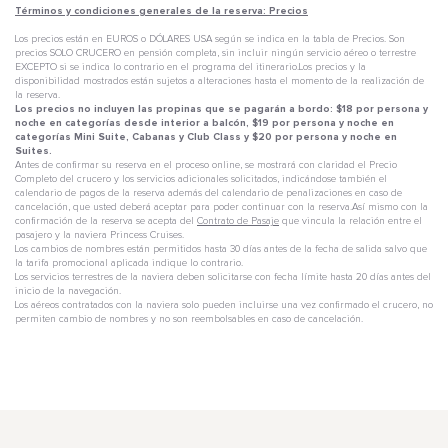
Términos y condiciones generales de la reserva: Precios
Los precios están en EUROS o DÓLARES USA según se indica en la tabla de Precios. Son
precios SOLO CRUCERO en pensión completa, sin incluir ningún servicio aéreo o terrestre
EXCEPTO si se indica lo contrario en el programa del itinerario.Los precios y la
disponibilidad mostrados están sujetos a alteraciones hasta el momento de la realización de
la reserva.
Los precios no incluyen las propinas que se pagarán a bordo: $18 por persona y
noche en categorías desde interior a balcón, $19 por persona y noche en
categorías Mini Suite, Cabanas y Club Class y $20 por persona y noche en
Suites.
Antes de confirmar su reserva en el proceso online, se mostrará con claridad el Precio
Completo del crucero y los servicios adicionales solicitados, indicándose también el
calendario de pagos de la reserva además del calendario de penalizaciones en caso de
cancelación, que usted deberá aceptar para poder continuar con la reserva.Así mismo con la
confirmación de la reserva se acepta del
Contrato de Pasaje
que vincula la relación entre el
pasajero y la naviera Princess Cruises.
Los cambios de nombres están permitidos hasta 30 días antes de la fecha de salida salvo que
la tarifa promocional aplicada indique lo contrario.
Los servicios terrestres de la naviera deben solicitarse con fecha límite hasta 20 días antes del
inicio de la navegación.
Los aéreos contratados con la naviera solo pueden incluirse una vez confirmado el crucero, no
permiten cambio de nombres y no son reembolsables en caso de cancelación.