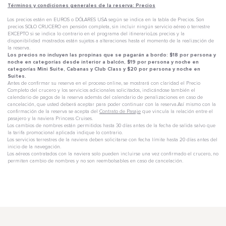
Términos y condiciones generales de la reserva: Precios
Los precios están en EUROS o DÓLARES USA según se indica en la tabla de Precios. Son
precios SOLO CRUCERO en pensión completa, sin incluir ningún servicio aéreo o terrestre
EXCEPTO si se indica lo contrario en el programa del itinerario.Los precios y la
disponibilidad mostrados están sujetos a alteraciones hasta el momento de la realización de
la reserva.
Los precios no incluyen las propinas que se pagarán a bordo: $18 por persona y
noche en categorías desde interior a balcón, $19 por persona y noche en
categorías Mini Suite, Cabanas y Club Class y $20 por persona y noche en
Suites.
Antes de confirmar su reserva en el proceso online, se mostrará con claridad el Precio
Completo del crucero y los servicios adicionales solicitados, indicándose también el
calendario de pagos de la reserva además del calendario de penalizaciones en caso de
cancelación, que usted deberá aceptar para poder continuar con la reserva.Así mismo con la
confirmación de la reserva se acepta del
Contrato de Pasaje
que vincula la relación entre el
pasajero y la naviera Princess Cruises.
Los cambios de nombres están permitidos hasta 30 días antes de la fecha de salida salvo que
la tarifa promocional aplicada indique lo contrario.
Los servicios terrestres de la naviera deben solicitarse con fecha límite hasta 20 días antes del
inicio de la navegación.
Los aéreos contratados con la naviera solo pueden incluirse una vez confirmado el crucero, no
permiten cambio de nombres y no son reembolsables en caso de cancelación.