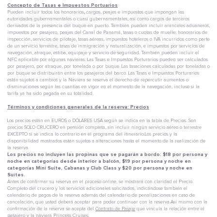
Concepto de Tasas e Impuestos Portuarios
Pueden incluir todos los honorarios, cargos, peajes e impuestos que impongan las
autoridades gubernamentales o cuasi gubernamentales, así como cargos de terceros
derivados de la presencia del buque en puerto. También pueden incluir aranceles aduaneros,
impuestos por pasajero, peajes del Canal de Panamá, tasas o cuotas de muelle, honorarios de
inspección, servicios de pilotaje, tasas aéreas, impuestos hoteleros o IVA incurridos como parte
de un servicio terrestre, tasas de inmigración y naturalización, e impuestos por servicios de
navegación, atraque, estiba, equipaje y servicio de seguridad. También pueden incluir el
NFC aplicable por algunas navieras. Las Tasas e Impuestos Porturarios pueden ser calculados
por pasajero, por atraque, por tonelada o por buque. Las tasaciones calculadas por toneladas o
por buque se distribuirán entre los pasajeros del barco. Las Tasas e Impuestos Porturarios
están sujetos a cambios y la Naviera se reserva el derecho de repercutir aumentos o
disminuciones según las cuantías en vigor en el momento de la navegación, incluso si la
tarifa ya ha sido pagada en su totalidad.
Términos y condiciones generales de la reserva: Precios
Los precios están en EUROS o DÓLARES USA según se indica en la tabla de Precios. Son
precios SOLO CRUCERO en pensión completa, sin incluir ningún servicio aéreo o terrestre
EXCEPTO si se indica lo contrario en el programa del itinerario.Los precios y la
disponibilidad mostrados están sujetos a alteraciones hasta el momento de la realización de
la reserva.
Los precios no incluyen las propinas que se pagarán a bordo: $18 por persona y
noche en categorías desde interior a balcón, $19 por persona y noche en
categorías Mini Suite, Cabanas y Club Class y $20 por persona y noche en
Suites.
Antes de confirmar su reserva en el proceso online, se mostrará con claridad el Precio
Completo del crucero y los servicios adicionales solicitados, indicándose también el
calendario de pagos de la reserva además del calendario de penalizaciones en caso de
cancelación, que usted deberá aceptar para poder continuar con la reserva.Así mismo con la
confirmación de la reserva se acepta del
Contrato de Pasaje
que vincula la relación entre el
pasajero y la naviera Princess Cruises.