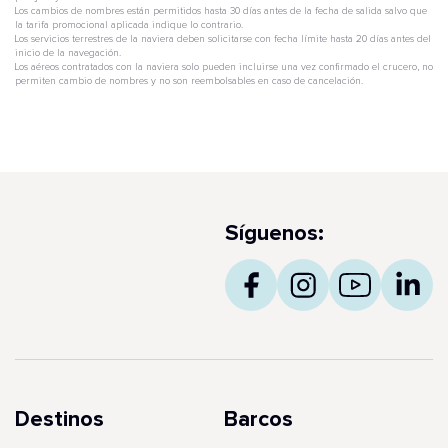
Los cambios de nombres están permitidos hasta 30 días antes de la fecha de salida salvo que
la tarifa promocional aplicada indique lo contrario.
Los servicios terrestres de la naviera deben solicitarse con fecha límite hasta 20 días antes del
inicio de la navegación.
Los aéreos contratados con la naviera solo pueden incluirse una vez confirmado el crucero, no
permiten cambio de nombres y no son reembolsables en caso de cancelación.
Síguenos:
Destinos
Barcos