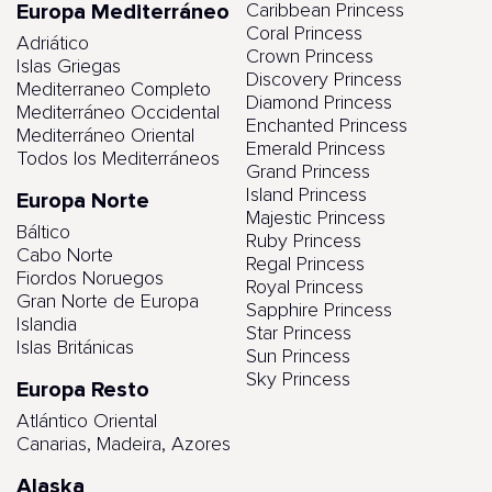
Europa Mediterráneo
Caribbean Princess
Coral Princess
Adriático
Crown Princess
Islas Griegas
Discovery Princess
Mediterraneo Completo
Diamond Princess
Mediterráneo Occidental
Enchanted Princess
Mediterráneo Oriental
Emerald Princess
Todos los Mediterráneos
Grand Princess
Island Princess
Europa Norte
Majestic Princess
Báltico
Ruby Princess
Cabo Norte
Regal Princess
Fiordos Noruegos
Royal Princess
Gran Norte de Europa
Sapphire Princess
Islandia
Star Princess
Islas Británicas
Sun Princess
Sky Princess
Europa Resto
Atlántico Oriental
Canarias, Madeira, Azores
Alaska