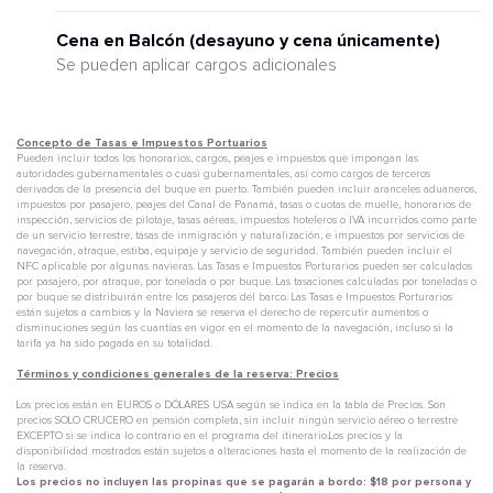
Cena en Balcón (desayuno y cena únicamente)
Se pueden aplicar cargos adicionales
Concepto de Tasas e Impuestos Portuarios
Pueden incluir todos los honorarios, cargos, peajes e impuestos que impongan las
autoridades gubernamentales o cuasi gubernamentales, así como cargos de terceros
derivados de la presencia del buque en puerto. También pueden incluir aranceles aduaneros,
impuestos por pasajero, peajes del Canal de Panamá, tasas o cuotas de muelle, honorarios de
inspección, servicios de pilotaje, tasas aéreas, impuestos hoteleros o IVA incurridos como parte
de un servicio terrestre, tasas de inmigración y naturalización, e impuestos por servicios de
navegación, atraque, estiba, equipaje y servicio de seguridad. También pueden incluir el
NFC aplicable por algunas navieras. Las Tasas e Impuestos Porturarios pueden ser calculados
por pasajero, por atraque, por tonelada o por buque. Las tasaciones calculadas por toneladas o
por buque se distribuirán entre los pasajeros del barco. Las Tasas e Impuestos Porturarios
están sujetos a cambios y la Naviera se reserva el derecho de repercutir aumentos o
disminuciones según las cuantías en vigor en el momento de la navegación, incluso si la
tarifa ya ha sido pagada en su totalidad.
Términos y condiciones generales de la reserva: Precios
Los precios están en EUROS o DÓLARES USA según se indica en la tabla de Precios. Son
precios SOLO CRUCERO en pensión completa, sin incluir ningún servicio aéreo o terrestre
EXCEPTO si se indica lo contrario en el programa del itinerario.Los precios y la
disponibilidad mostrados están sujetos a alteraciones hasta el momento de la realización de
la reserva.
Los precios no incluyen las propinas que se pagarán a bordo: $18 por persona y