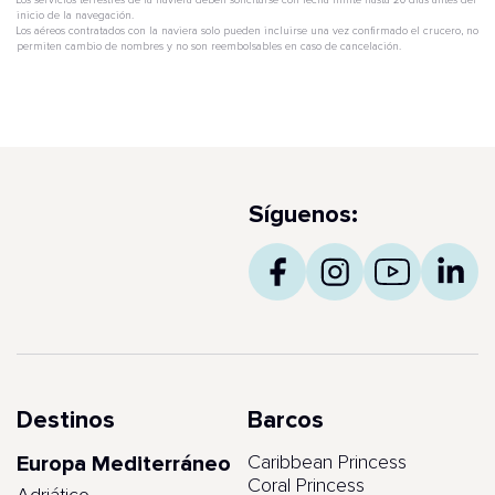
Los servicios terrestres de la naviera deben solicitarse con fecha límite hasta 20 días antes del
inicio de la navegación.
Los aéreos contratados con la naviera solo pueden incluirse una vez confirmado el crucero, no
permiten cambio de nombres y no son reembolsables en caso de cancelación.
Síguenos:
Destinos
Barcos
Europa Mediterráneo
Caribbean Princess
Coral Princess