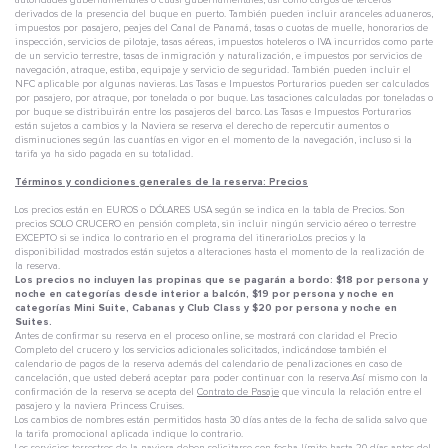
autoridades gubernamentales o cuasi gubernamentales, así como cargos de terceros
derivados de la presencia del buque en puerto. También pueden incluir aranceles aduaneros,
impuestos por pasajero, peajes del Canal de Panamá, tasas o cuotas de muelle, honorarios de
inspección, servicios de pilotaje, tasas aéreas, impuestos hoteleros o IVA incurridos como parte
de un servicio terrestre, tasas de inmigración y naturalización, e impuestos por servicios de
navegación, atraque, estiba, equipaje y servicio de seguridad. También pueden incluir el
NFC aplicable por algunas navieras. Las Tasas e Impuestos Porturarios pueden ser calculados
por pasajero, por atraque, por tonelada o por buque. Las tasaciones calculadas por toneladas o
por buque se distribuirán entre los pasajeros del barco. Las Tasas e Impuestos Porturarios
están sujetos a cambios y la Naviera se reserva el derecho de repercutir aumentos o
disminuciones según las cuantías en vigor en el momento de la navegación, incluso si la
tarifa ya ha sido pagada en su totalidad.
Términos y condiciones generales de la reserva: Precios
Los precios están en EUROS o DÓLARES USA según se indica en la tabla de Precios. Son
precios SOLO CRUCERO en pensión completa, sin incluir ningún servicio aéreo o terrestre
EXCEPTO si se indica lo contrario en el programa del itinerario.Los precios y la
disponibilidad mostrados están sujetos a alteraciones hasta el momento de la realización de
la reserva.
Los precios no incluyen las propinas que se pagarán a bordo: $18 por persona y
noche en categorías desde interior a balcón, $19 por persona y noche en
categorías Mini Suite, Cabanas y Club Class y $20 por persona y noche en
Suites.
Antes de confirmar su reserva en el proceso online, se mostrará con claridad el Precio
Completo del crucero y los servicios adicionales solicitados, indicándose también el
calendario de pagos de la reserva además del calendario de penalizaciones en caso de
cancelación, que usted deberá aceptar para poder continuar con la reserva.Así mismo con la
confirmación de la reserva se acepta del
Contrato de Pasaje
que vincula la relación entre el
pasajero y la naviera Princess Cruises.
Los cambios de nombres están permitidos hasta 30 días antes de la fecha de salida salvo que
la tarifa promocional aplicada indique lo contrario.