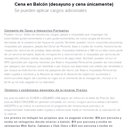
Cena en Balcón (desayuno y cena únicamente)
Se pueden aplicar cargos adicionales
Concepto de Tasas e Impuestos Portuarios
Pueden incluir todos los honorarios, cargos, peajes e impuestos que impongan las
autoridades gubernamentales o cuasi gubernamentales, así como cargos de terceros
derivados de la presencia del buque en puerto. También pueden incluir aranceles aduaneros,
impuestos por pasajero, peajes del Canal de Panamá, tasas o cuotas de muelle, honorarios de
inspección, servicios de pilotaje, tasas aéreas, impuestos hoteleros o IVA incurridos como parte
de un servicio terrestre, tasas de inmigración y naturalización, e impuestos por servicios de
navegación, atraque, estiba, equipaje y servicio de seguridad. También pueden incluir el
NFC aplicable por algunas navieras. Las Tasas e Impuestos Porturarios pueden ser calculados
por pasajero, por atraque, por tonelada o por buque. Las tasaciones calculadas por toneladas o
por buque se distribuirán entre los pasajeros del barco. Las Tasas e Impuestos Porturarios
están sujetos a cambios y la Naviera se reserva el derecho de repercutir aumentos o
disminuciones según las cuantías en vigor en el momento de la navegación, incluso si la
tarifa ya ha sido pagada en su totalidad.
Términos y condiciones generales de la reserva: Precios
Los precios están en EUROS o DÓLARES USA según se indica en la tabla de Precios. Son
precios SOLO CRUCERO en pensión completa, sin incluir ningún servicio aéreo o terrestre
EXCEPTO si se indica lo contrario en el programa del itinerario.Los precios y la
disponibilidad mostrados están sujetos a alteraciones hasta el momento de la realización de
la reserva.
Los precios no incluyen las propinas que se pagarán a bordo: $18 por persona y
noche en categorías desde interior a balcón, $19 por persona y noche en
categorías Mini Suite, Cabanas y Club Class y $20 por persona y noche en