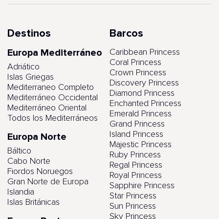
Destinos
Barcos
Europa Mediterráneo
Caribbean Princess
Coral Princess
Adriático
Crown Princess
Islas Griegas
Discovery Princess
Mediterraneo Completo
Diamond Princess
Mediterráneo Occidental
Enchanted Princess
Mediterráneo Oriental
Emerald Princess
Todos los Mediterráneos
Grand Princess
Island Princess
Europa Norte
Majestic Princess
Báltico
Ruby Princess
Cabo Norte
Regal Princess
Fiordos Noruegos
Royal Princess
Gran Norte de Europa
Sapphire Princess
Islandia
Star Princess
Islas Británicas
Sun Princess
Sky Princess