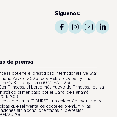
Síguenos:
as de prensa
ncess obtiene el prestigioso International Five Star
amond Award 2026 para Makoto Ocean y The
tcher’s Block by Dario (04/05/2026)
 Star Princess, el barco más nuevo de Princess, realiza
 histórico primer paso por el Canal de Panamá
4/04/2026)
incess presenta “POURS”, una colección exclusiva de
bidas que reinventa los cócteles premium y las
eaciones sin alcohol orientadas al bienestar
1/04/2026)