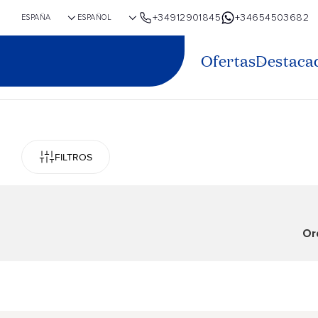
+34912901845
+34654503682
Ofertas
Destaca
FILTROS
Or