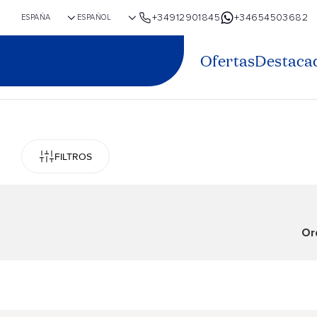
+34912901845
+34654503682
Ofertas
Destaca
FILTROS
Or