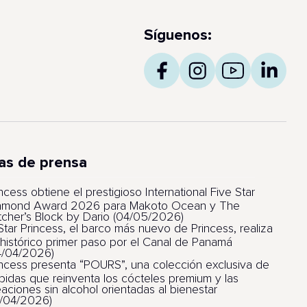
Síguenos:
as de prensa
ncess obtiene el prestigioso International Five Star
amond Award 2026 para Makoto Ocean y The
tcher’s Block by Dario (04/05/2026)
 Star Princess, el barco más nuevo de Princess, realiza
 histórico primer paso por el Canal de Panamá
4/04/2026)
incess presenta “POURS”, una colección exclusiva de
bidas que reinventa los cócteles premium y las
eaciones sin alcohol orientadas al bienestar
1/04/2026)