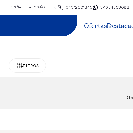
+34912901845
+34654503682
Ofertas
Destaca
FILTROS
Or