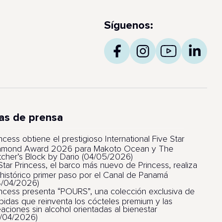
Síguenos:
as de prensa
ncess obtiene el prestigioso International Five Star
amond Award 2026 para Makoto Ocean y The
tcher’s Block by Dario (04/05/2026)
 Star Princess, el barco más nuevo de Princess, realiza
 histórico primer paso por el Canal de Panamá
4/04/2026)
incess presenta “POURS”, una colección exclusiva de
bidas que reinventa los cócteles premium y las
eaciones sin alcohol orientadas al bienestar
1/04/2026)