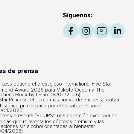
Síguenos:
as de prensa
ncess obtiene el prestigioso International Five Star
amond Award 2026 para Makoto Ocean y The
tcher’s Block by Dario (04/05/2026)
 Star Princess, el barco más nuevo de Princess, realiza
 histórico primer paso por el Canal de Panamá
4/04/2026)
incess presenta “POURS”, una colección exclusiva de
bidas que reinventa los cócteles premium y las
eaciones sin alcohol orientadas al bienestar
1/04/2026)