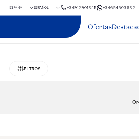
+34912901845
+34654503682
Ofertas
Destaca
FILTROS
Or