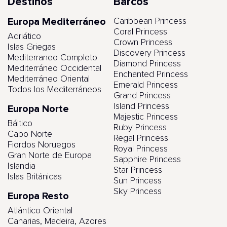
Destinos
Barcos
Europa Mediterráneo
Caribbean Princess
Coral Princess
Adriático
Crown Princess
Islas Griegas
Discovery Princess
Mediterraneo Completo
Diamond Princess
Mediterráneo Occidental
Enchanted Princess
Mediterráneo Oriental
Emerald Princess
Todos los Mediterráneos
Grand Princess
Island Princess
Europa Norte
Majestic Princess
Báltico
Ruby Princess
Cabo Norte
Regal Princess
Fiordos Noruegos
Royal Princess
Gran Norte de Europa
Sapphire Princess
Islandia
Star Princess
Islas Británicas
Sun Princess
Sky Princess
Europa Resto
Atlántico Oriental
Canarias, Madeira, Azores