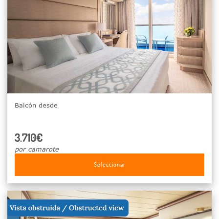
Balcón desde
3.710€
por camarote
Seleccionar