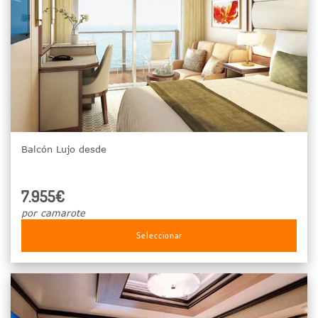
Balcón Lujo desde
7.955€
por camarote
Seleccionar