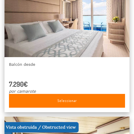
Balcón desde
7.290€
por camarote
Seleccionar