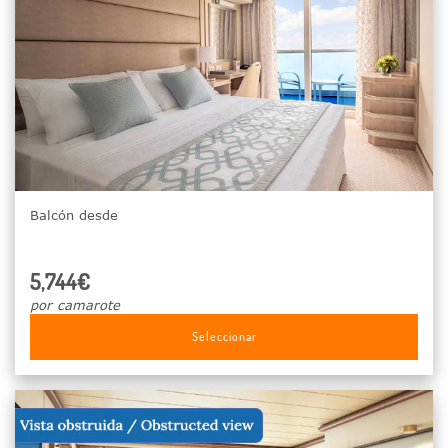
Balcón desde
5,744€
por camarote
Seleccionar