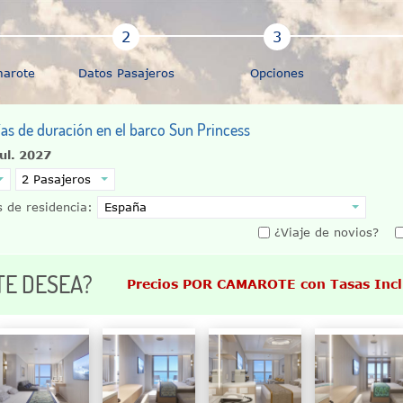
marote
Datos Pasajeros
Opciones
ías de duración en el barco Sun Princess
Jul. 2027
 de residencia:
¿Viaje de novios?
TE DESEA?
Precios POR CAMAROTE con Tasas Inc