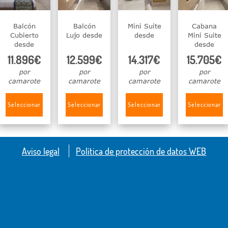
Balcón
Balcón
Mini Suite
Cabana
Cubierto
Lujo desde
desde
Mini Suite
desde
desde
11.896€
12.599€
14.317€
15.705€
por
por
por
por
camarote
camarote
camarote
camarote
Seleccionar
Seleccionar
Seleccionar
Seleccionar
Aviso legal
Política de protección de datos WEB