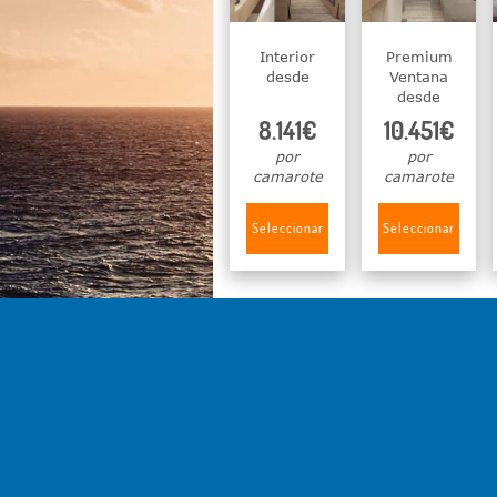
Interior
Premium
desde
Ventana
desde
8.141€
10.451€
por
por
camarote
camarote
Seleccionar
Seleccionar