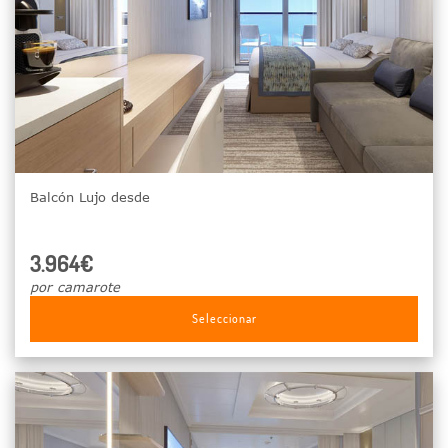
Balcón Lujo desde
3.964€
por camarote
Seleccionar