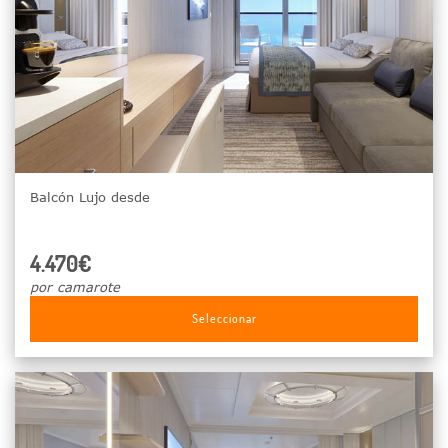
Balcón Lujo desde
4.470€
por camarote
Seleccionar