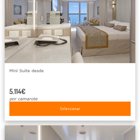
Mini Suite desde
5.114€
por camarote
Seleccionar